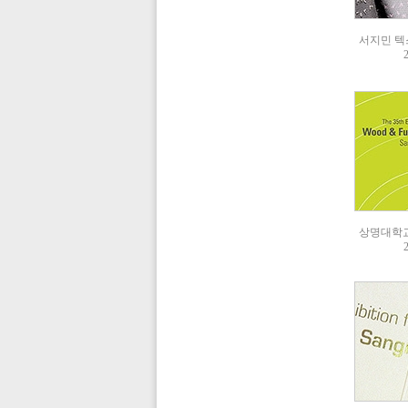
서지민 
상명대학